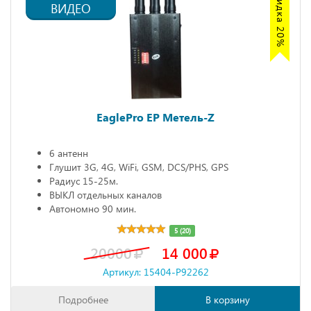
Акция скидка 20%
ВИДЕО
EaglePro EP Метель-Z
6 антенн
Глушит 3G, 4G, WiFi, GSM, DCS/PHS, GPS
Радиус 15-25м.
ВЫКЛ отдельных каналов
Автономно 90 мин.
5 (20)
20000
14 000
Артикул: 15404-P92262
Подробнее
В корзину