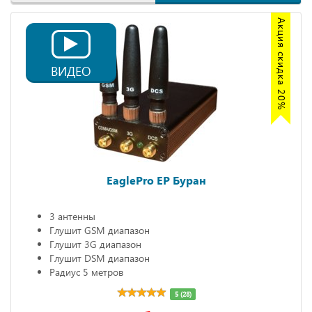
Акция скидка 20%
ВИДЕО
EaglePro EP Буран
3 антенны
Глушит GSM диапазон
Глушит 3G диапазон
Глушит DSM диапазон
Радиус 5 метров
5 (28)